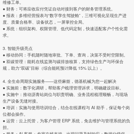
维修工单。
● 财务：可将应收应付凭证自动对接到客户的财务管理系统。
● 报表：多维经营报表与“数字孪生驾驶舱”，三维可视化呈现生产进
度、质量合格率、设备状态，一屏掌控全局。
● 系统：组织架构、权限管理、低代码定制，快速适配客户个性化需
求。
3. 智能升级亮点
● 移动协同：手机随时随地审批、下单、查询，决策不受时空限制。
● 双碳管理：能耗在线监测与碳排放核算，支持绿色生产与环保合
规，助力“双碳”目标（综合能耗预计降低 15% 以上）。
4. 全生命周期实施服务——这些麻烦，德基机械为您一起解决
● 实施前：数字化调研，帮助客户梳理管理诉求，明确建设目标。
● 实施中：推动沥青站岗位与职责明确、业务流程梳理顺畅，与现场
生产设备无缝对接。
● 培训：实施与使用培训结合，结合在线课程与 AI 助手，保证每个岗
位都会操作。
● 运营：云上托管，为客户管理 ERP 系统，免去维护与管理系统的负
担。
● 服务：AI 客服 + 专家在线支持，出现问题及时响应；数据分级保