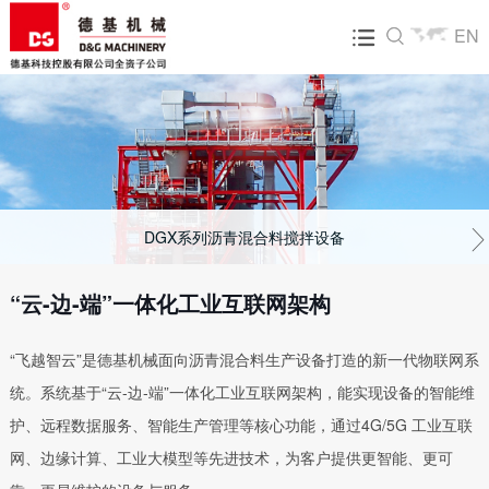
EN

关于我们
产品中心
飞达服务
新闻资讯
人才招聘
走进德基
DGX系列沥青混合料搅拌设备
营销网络
公司新闻
人才招聘
企业文化
环保型沥青混合料搅拌设备
售后服务
行业动态
简历投递
技术研发
整体式再生设备
配件业务
展会活动
公司荣誉
沥青混合料再生设备<组合式>
碳核查第三方声明
DGX系列沥青混合料搅拌设备
大事记
常规沥青混合料搅拌站
“云-边-端”一体化工业互联网架构
视频中心
集装箱模块式沥青混合料搅拌设备
“飞越智云”是德基机械面向沥青混合料生产设备打造的新一代物联网系
拖挂式沥青混合料搅拌设备
统。系统基于“云-边-端”一体化工业互联网架构，能实现设备的智能维
RAP齿辊破碎筛分设备
护、远程数据服务、智能生产管理等核心功能，通过4G/5G 工业互联
网、边缘计算、工业大模型等先进技术，为客户提供更智能、更可
物联网及生产管理系统（飞越智云）