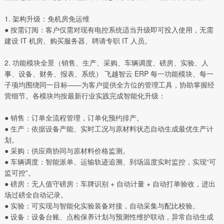
1. 架构升级：免机房免运维
● 按需订阅：客户仅需对现有电控系统适当升级即可投入使用，无需
建设 IT 机房、购买服务器、聘请专职 IT 人员。
2. 功能模块全景（销售、生产、采购、车辆调度、磅房、实验、人
事、设备、财务、报表、系统） 飞越智云 ERP 每一功能模块、每一
子项均围绕同一目标——为客户提供全方位的管理工具，协助掌握经
营细节。各模块均按最新行业实践完成智能化升级：
● 销售：订单全流程管理，订单化预约排产。
● 生产：依据设备产能、实时工况与原材料状态自动生成最优生产计
划。
● 采购：供应商协同与原材料价格监测。
● 车辆调度：智能派单、运输轨迹追溯、到场温度实时监控，实现“可
监可控”。
● 磅房：无人值守磅房：车牌识别 + 自动计量 + 自动打单验收，进出
场过磅全自动记录。
● 实验：可实现与智能化实验装备对接，自动采集与配比校验。
● 设备：设备台账、点检保养计划与预测性维护联动，异常自动生成