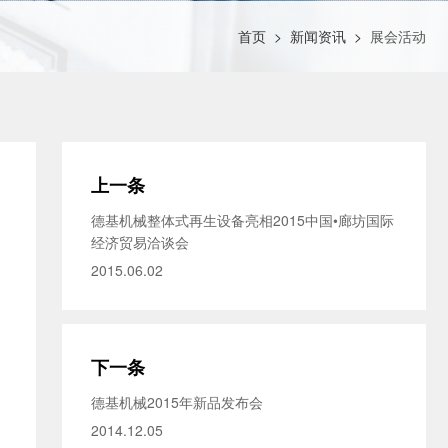
首页
>
新闻资讯
>
展会活动
上一条
德基机械整体式再生设备亮相2015中国•廊坊国际
经济贸易洽谈会
2015.06.02
下一条
德基机械2015年新品发布会
2014.12.05