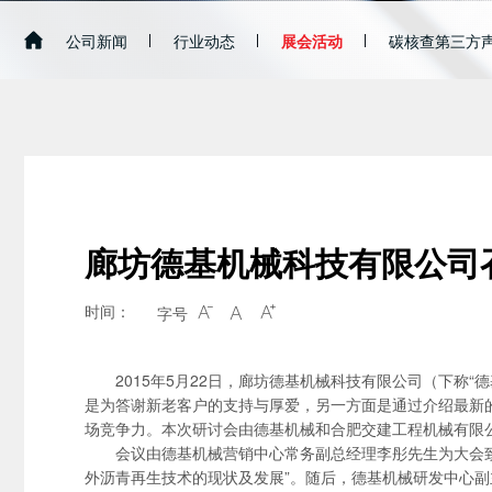
公司新闻
行业动态
展会活动
碳核查第三方
廊坊德基机械科技有限公司
时间：
字号



2015年5月22日，廊坊德基机械科技有限公司（下称“
是为答谢新老客户的支持与厚爱，另一方面是通过介绍最新
场竞争力。本次研讨会由德基机械和合肥交建工程机械有限公
会议由德基机械营销中心常务副总经理李彤先生为大会致
外沥青再生技术的现状及发展”。随后，德基机械研发中心副