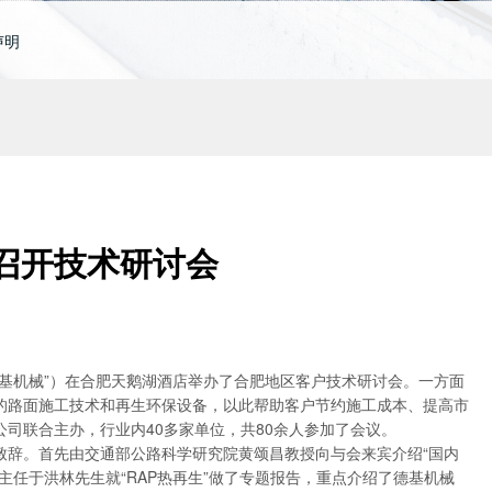
声明
召开技术研讨会
德基机械”）在合肥天鹅湖酒店举办了合肥地区客户技术研讨会。一方面
的路面施工技术和再生环保设备，以此帮助客户节约施工成本、提高市
司联合主办，行业内40多家单位，共80余人参加了会议。
辞。首先由交通部公路科学研究院黄颂昌教授向与会来宾介绍“国内
主任于洪林先生就“RAP热再生”做了专题报告，重点介绍了德基机械