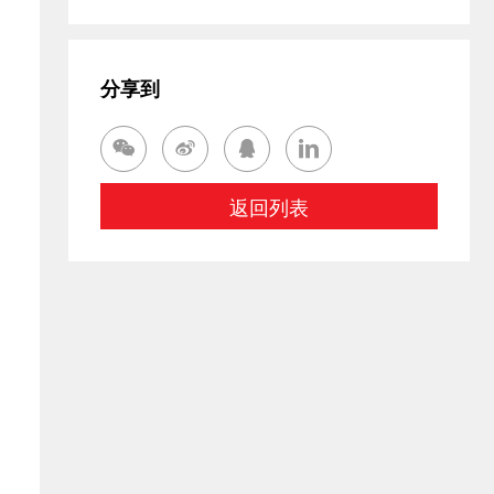
分享到




返回列表