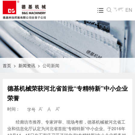
EN

关于我们
产品中心
飞达服务
新闻资讯
人才招聘
走进德基
DGX系列沥青混合料搅拌设备
营销网络
公司新闻
人才招聘
企业文化
环保型沥青混合料搅拌设备
售后服务
行业动态
简历投递
技术研发
整体式再生设备
配件业务
展会活动
公司荣誉
沥青混合料再生设备<组合式>
碳核查第三方声明
首页
>
新闻资讯
>
公司新闻
大事记
常规沥青混合料搅拌站
德基机械荣获河北省首批“专精特新”中小企业
视频中心
集装箱模块式沥青混合料搅拌设备
荣誉
拖挂式沥青混合料搅拌设备
时间：
字号



RAP齿辊破碎筛分设备
经廊坊市推荐、专家评审、现场考察，德基机械被河北省工
业和信息化厅认定为河北省首批“专精特新”中小企业。于2016年
物联网及生产管理系统（飞越智云）