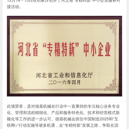
12月14－15日在石家庄召开了河北省“专精特新”中小企业服务对
产品展示
接活动。
此项荣誉，是对德基机械在行业中一直秉持的专注核心业务专业
化、管理和流程精细化、产品和服务特色化、技术和经营模式新
颖化等工作的进一步认可。德基机械会抓住中国制造2025和“互
联网+”行动实施等诸多机遇，走“专精特新”发展之路，争取在沥