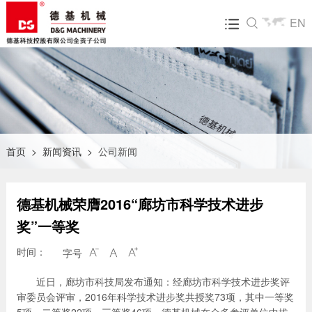
EN

关于我们
产品中心
飞达服务
新闻资讯
人才招聘
走进德基
DGX系列沥青混合料搅拌设备
营销网络
公司新闻
人才招聘
企业文化
环保型沥青混合料搅拌设备
售后服务
行业动态
简历投递
技术研发
整体式再生设备
配件业务
展会活动
公司荣誉
沥青混合料再生设备<组合式>
碳核查第三方声明
首页
>
新闻资讯
>
公司新闻
大事记
常规沥青混合料搅拌站
德基机械荣膺2016“廊坊市科学技术进步
视频中心
集装箱模块式沥青混合料搅拌设备
奖”一等奖
拖挂式沥青混合料搅拌设备
时间：
字号



RAP齿辊破碎筛分设备
近日，廊坊市科技局发布通知：经廊坊市科学技术进步奖评
审委员会评审，2016年科学技术进步奖共授奖73项，其中一等奖
物联网及生产管理系统（飞越智云）