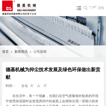
EN

关于我们
产品中心
飞达服务
新闻资讯
人才招聘
走进德基
DGX系列沥青混合料搅拌设备
营销网络
公司新闻
人才招聘
企业文化
环保型沥青混合料搅拌设备
售后服务
行业动态
简历投递
技术研发
整体式再生设备
配件业务
展会活动
公司荣誉
沥青混合料再生设备<组合式>
碳核查第三方声明
首页
>
新闻资讯
>
公司新闻
大事记
常规沥青混合料搅拌站
德基机械为抑尘技术发展及绿色环保做出新贡
视频中心
集装箱模块式沥青混合料搅拌设备
献
拖挂式沥青混合料搅拌设备
时间：
字号



RAP齿辊破碎筛分设备
在生活中，有一个现象，当我们在空气质量相对较差的环境
中使用加湿器时会发现房间中的桌面上会很快出现一层细小的灰
物联网及生产管理系统（飞越智云）