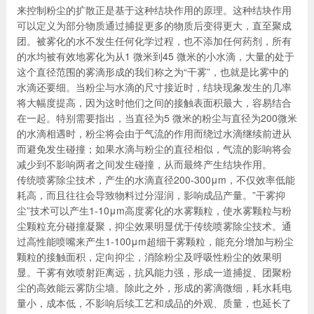
来控制粉尘的扩散正是基于这种结块作用的原理。这种结块作用
可以定义为部分物质通过捕捉更多的物质后变得更大，直至聚成
团。被雾化的水不发生任何化学过程，也不添加任何药剂，所有
的水均被有效地雾化为从1 微米到45 微米的小水滴，大量的处于
这个直径范围的雾滴形成的我们称之为“干雾”，也就是比雾中的
水滴还要细。当粉尘与水滴的尺寸接近时，结块现象发生的几率
将大幅度提高，因为这时他们之间的接触表面积最大，容易结合
在一起。特别需要指出，当直径为5 微米的粉尘与直径为200微米
的水滴相遇时，粉尘将会由于气流的作用而绕过水滴继续前进从
而避免发生碰撞；如果水滴与粉尘的直径相似，气流的影响将会
减少到不影响两者之间发生碰撞，从而最终产生结块作用。
传统喷雾除尘技术，产生的水滴直径200-300μm，不仅效率低能
耗高，而且往往会导致物料过分湿润，影响成品产量。”干雾抑
尘”技术可以产生1-10μm高度雾化的水雾颗粒，使水雾颗粒与粉
尘颗粒充分碰撞凝聚，抑尘效果明显优于传统喷雾除尘技术。通
过高性能喷嘴来产生1-100μm超细干雾颗粒，能充分增加与粉尘
颗粒的接触面积，定向抑尘，消除粉尘及呼吸性粉尘的效果明
显。干雾有效喷射距离远，抗风能力强，形成一道捕捉、团聚粉
尘的高效能云雾防尘墙。除此之外，形成的雾滴微细，耗水耗电
量小，成本低，不影响后续工艺和成品的外观、质量，也延长了