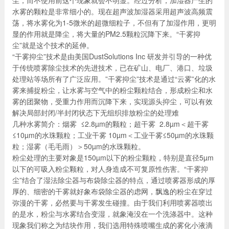
尘，而不使用前这个现象就会不明显。经过分析，加湿器产生的
产品展示
水雾的颗粒是非常细小的。现在超声波加湿器采用超声波高频震
荡，将水雾化为1-5微米的超微细粒子，不但有了加湿作用，更明
显的作用就是降尘，将大量的PM2.5颗粒沉降下来。“干雾抑
尘”就是这个技术的延伸。
“干雾抑尘”技术是由美国DustSolutions Inc 研发并引导的一种优
于传统喷雾除尘技术的先进技术，已在矿山、电厂、港口、垃圾
处理站等场所有了广泛应用。”干雾抑尘”技术是通过“云雾”化的水
雾来捕捉粉尘，让水雾与空气中的粉尘颗粒结合，形成粉尘和水
雾的团聚物，受重力作用而沉降下来，实现源头抑尘，可以有效
解决局部封闭/半封闭状态下无组织排放粉尘的处理难
几种水雾简介：烟雾 ≤2.8µm的颗粒；超干雾 2.8µm＜超干雾
≤10µm的水珠颗粒；工业干雾 10µm＜工业干雾≤50µm的水珠颗
粒；湿雾（毛毛雨）＞50µm的水珠颗粒。
粉尘处理的主要对象是150µm以下的粉尘颗粒，特别是直径5µm
以下的可吸入粉尘颗粒，对人身造成不可复原性伤害。“干雾抑
尘”结合了湿法除尘器与布袋除尘器的特点，通过喷雾器形成的厚
厚的、细密的干雾就好象布袋除尘器的虑网，飘逸的粉尘在穿过
弥漫的干雾，必然要与干雾发生碰撞。由于我们利用喷雾器喷出
的是水，粉尘与水雾结合变湿，就象淹没在一个洗涤器中。这种
现象我们称之为结块作用，我们选用特殊喷嘴生成的雾化小液滴