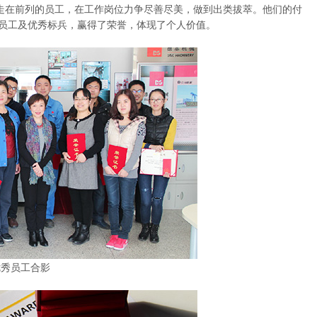
走在前列的员工，在工作岗位力争尽善尽美，做到出类拔萃。他们的付
秀员工及优秀标兵，赢得了荣誉，体现了个人价值。
优秀员工合影