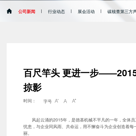
公司新闻
行业动态
展会活动
碳核查第三方
百尺竿头 更进一步——20
掠影
时间：
字号



风起云涌的2015年，是德基机械不平凡的一年，全体员
忧患，与企业同风雨、共命运，用不懈奋斗为企业创造着每
丽。