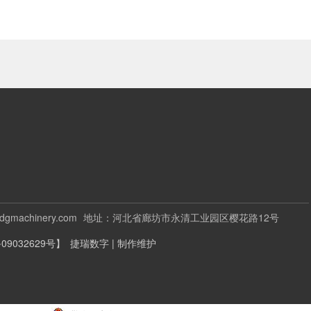
gmachinery.com
地址：河北省廊坊市永清工业园区樱花路12号
09032629号】
捷瑞数字 | 制作维护