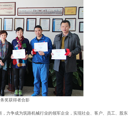
服务奖获得者合影
新，力争成为筑路机械行业的领军企业，实现社会、客户、员工、股东