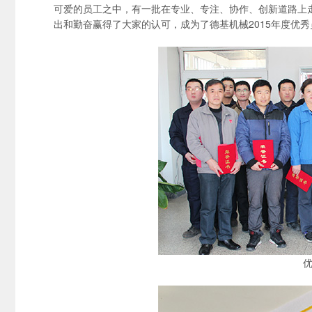
可爱的员工之中，有一批在专业、专注、协作、创新道路上
出和勤奋赢得了大家的认可，成为了德基机械2015年度优