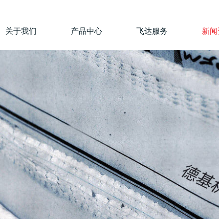
关于我们
产品中心
飞达服务
新闻