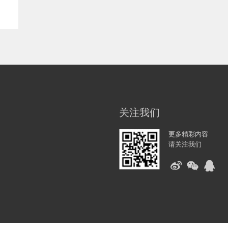
关注我们
更多精彩内容
请关注我们