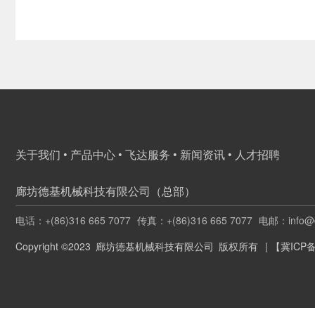
关于我们
•
产品中心
•
飞达服务
•
新闻资讯
•
人才招聘
廊坊德基机械科技有限公司（总部）
电话：+(86)316 665 7077
传真：+(86)316 665 7077
电邮：info@d
Copyright ©2023
廊坊德基机械科技有限公司
版权所有
|
【冀ICP备