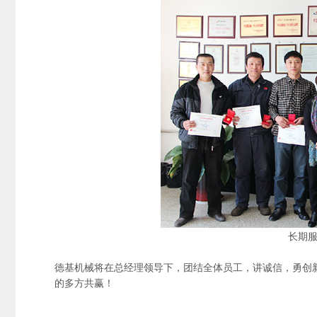
长期
徳基机械将在总经理领导下，团结全体员工，讲诚信，勇创
的多方共赢！