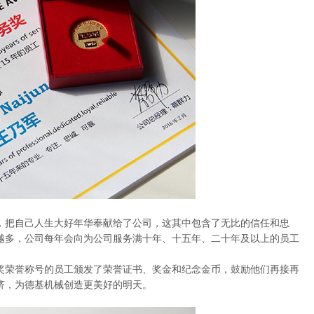
把自己人生大好年华奉献给了公司，这其中包含了无比的信任和忠
越多，公司每年会向为公司服务满十年、十五年、二十年及以上的员工
奖荣誉称号的员工颁发了荣誉证书、奖金和纪念金币，鼓励他们再接再
济，为德基机械创造更美好的明天。