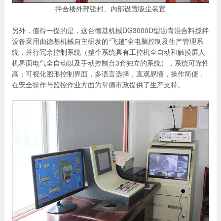
拌合楼外部密封、内部设置吸尘装置
另外，值得一提的是，这台德基机械DG3000D型沥青混合料搅拌
设备采用由德基机械自主研发的“飞越”全电脑控制及生产管理系
统，并行冗余控制系统（整个系统具有工控机全自动和触摸屏人
机界面电气全自动以及手动控制台3套独立的系统），系统可靠性
高；可视化图形控制界面，多语言选择，直观易懂，操作简便，
在安全操作与监控作业方面为常德市政提供了生产支持。