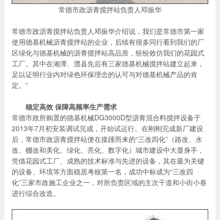
常德市政沥青搅拌站负责人邓振华
常德市政沥青搅拌站负责人邓振华介绍说，我们是常德市第一家
使用德基机械沥青搅拌站的企业，后续有很多同行看到我们的厂
区绿化与德基机械的沥青搅拌站高品质，纷纷效仿我们的花园式
工厂。其中在湘潭、澧县先后有三家德基机械搅拌站建立起来，
足以证明行业内对绿色环保理念的认可与对德基机械产品的肯
定。”
稳定高效 保障高频率生产需求
常德市政所购置的德基机械DG3000D型沥青混合料搅拌设备于
2013年7月初安装调试完成，开始试运行。在刚刚完成新厂建设
后，常德市政沥青搅拌站便在接踵而来的“三改四化”（路改、水
改、棚改和美化、绿化、亮化、数字化）城市建设中大显身手，
凭借花园式工厂、成熟的技术标准与先进的设备，其在最为关键
的设备、环境等方面稳居考核第一名，成功中标成为“三改四
化”三家市政施工企业之一，对所负责区域的主次干道和小街小巷
进行综合改造。