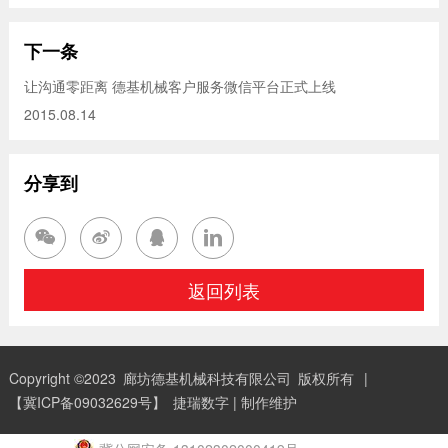
下一条
让沟通零距离 德基机械客户服务微信平台正式上线
2015.08.14
分享到




返回列表
Copyright ©2023
廊坊德基机械科技有限公司
版权所有
|
【冀ICP备09032629号】
捷瑞数字 | 制作维护