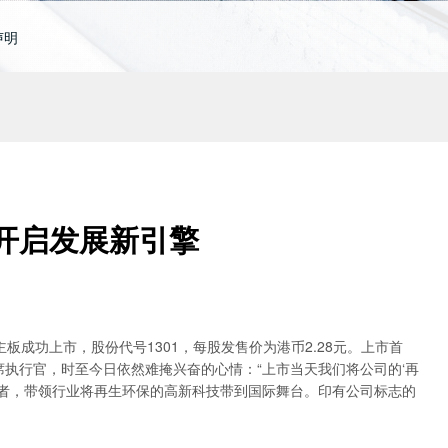
声明
开启发展新引擎
板成功上市，股份代号1301，每股发售价为港币2.28元。上市首
首席执行官，时至今日依然难掩兴奋的心情：“上市当天我们将公司的‘再
行者，带领行业将再生环保的高新科技带到国际舞台。印有公司标志的