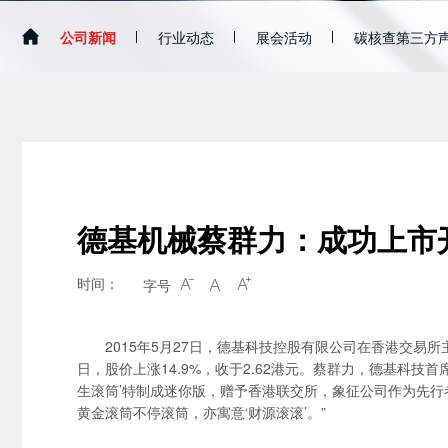
公司新闻
行业动态
展会活动
碳核查第三方
德基机械蔡群力：成功上市
时间：
字号



2015年5月27日，德基科技控股有限公司在香港交易所主
日，股价上涨14.9%，收于2.62港元。蔡群力，德基科技
生滚筒’特制成迷你版，赠予香港联交所，象征公司作为先
黄金滚筒不停滚筒，亦寓意‘财源滚滚’。”