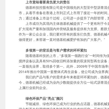
上市意味着要肩负更大的责任
德基科技控股有限公司是中国领先的大型至中型沥青混合
市，从着手准备在香港上市到正式上市用了接近一年的时间
力；通过准备上市这个过程，公司进一步提升了内部管理，
上市成功为其境内主体德基机械提供了一个更有利于今后
扩大现有产量和加强国内外营销及服务提供有力支撑。蔡群
作为一家公众企业，我们要对所有的股东们负责。德基机械
做得更好，来答谢一直对德基机械爱护有加的广大客户。”
多项第一的背后是与客户需求的环环紧扣
随着德基科技的上市，“多项第一领跑行业”一时间传为佳话
搅拌设备以及具有50%回收旧料添加量的双滚筒型再生设备；
一直领先业界，取得多个第一。此外，2009年于中国市场率
2014年推出中国第一套整体式再生设备，使公司成为业界典
我们的产品与客户的需求多年来都是环环紧扣的，德基机
今，德基机械已经成为业内少数能提供全方位一站式沥青混合
上属行业前列企业。
绿色环保产品“亮点”频闪
节能减排、绿色环保已成为行业的热点话题，德基机械更