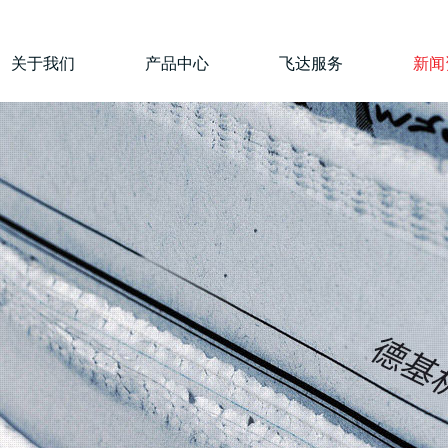
关于我们
产品中心
飞达服务
新闻