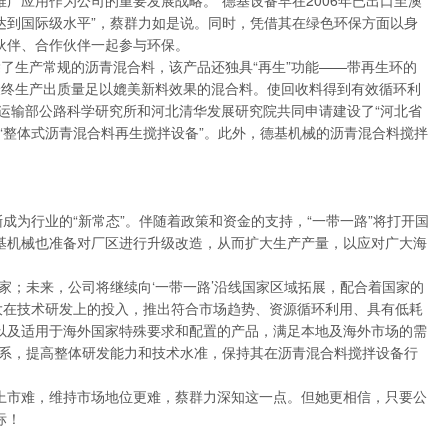
广应用作为公司的重要发展战略。“德基设备早在2006年已出口至澳
达到国际级水平”，蔡群力如是说。同时，凭借其在绿色环保方面以身
伙伴、合作伙伴一起参与环保。
除了生产常规的沥青混合料，该产品还独具“再生”功能——带再生环的
，最终生产出质量足以媲美新料效果的混合料。使回收料得到有效循环利
通运输部公路科学研究所和河北清华发展研究院共同申请建设了“河北省
“整体式沥青混合料再生搅拌设备”。此外，德基机械的沥青混合料搅拌
为行业的“新常态”。伴随着政策和资金的支持，“一带一路”将打开国
基机械也准备对厂区进行升级改造，从而扩大生产产量，以应对广大海
家；未来，公司将继续向‘一带一路’沿线国家区域拓展，配合着国家的
大在技术研发上的投入，推出符合市场趋势、资源循环利用、具有低耗
以及适用于海外国家特殊要求和配置的产品，满足本地及海外市场的需
关系，提高整体研发能力和技术水准，保持其在沥青混合料搅拌设备行
市难，维持市场地位更难，蔡群力深知这一点。但她更相信，只要公
标！