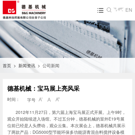
EN

关于我们
产品中心
飞达服务
新闻资讯
人才招聘
走进德基
DGX系列沥青混合料搅拌设备
营销网络
公司新闻
人才招聘
企业文化
环保型沥青混合料搅拌设备
售后服务
行业动态
简历投递
技术研发
整体式再生设备
配件业务
展会活动
公司荣誉
沥青混合料再生设备<组合式>
碳核查第三方声明
首页
>
新闻资讯
>
公司新闻
大事记
常规沥青混合料搅拌站
德基机械：宝马展上亮风采
视频中心
集装箱模块式沥青混合料搅拌设备
时间：
字号



拖挂式沥青混合料搅拌设备
2012年11月27日，第六届上海宝马展正式开展。上午9时，
RAP齿辊破碎筛分设备
观众开始陆续进入场馆。不过五分钟，德基机械的室外E19号展
位前已经是人头攒动，观众云集。本次展会上，德基机械共展示
物联网及生产管理系统（飞越智云）
了两款产品：DG5000型节能环保多功能沥青混合料搅拌设备模