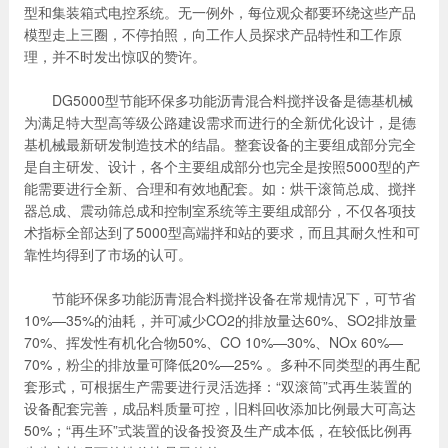
型和集装箱式电控系统。无一例外，每位观众都要环绕这些产品
产品展示
模型走上三圈，不停拍照，向工作人员探求产品特性和工作原
理，并不时发出惊叹的赞许。
DG5000型节能环保多功能沥青混合料搅拌设备是德基机械
为满足特大型高等级公路建设需求而进行的全新优化设计，是德
基机械最新研发制造技术的结晶。整套设备的主要组成部分完全
是自主研发、设计，各个主要组成部分也完全是按照5000型的产
能需要进行全新、合理和有效地配套。如：烘干滚筒总成、搅拌
器总成、震动筛总成和控制室系统等主要组成部分，不仅各项技
术指标全部达到了5000型高端拌和站的要求，而且其耐久性和可
靠性均得到了市场的认可。
节能环保多功能沥青混合料搅拌设备在常规情况下，可节省
10%—35%的油耗，并可减少CO2的排放量达60%、SO2排放量
70%、挥发性有机化合物50%、CO 10%—30%、NOx 60%—
70%，粉尘的排放量可降低20%—25% 。多种不同类型的再生配
套形式，可根据生产需要进行灵活选择：“双滚筒”式再生装置的
设备配套完善，成品料质量可控，旧料回收添加比例最大可高达
50%；“再生环”式装置的设备投资及生产成本低，在较低比例再