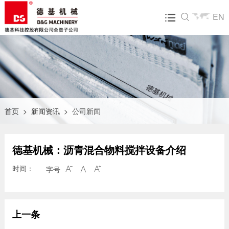
EN

关于我们
产品中心
飞达服务
新闻资讯
人才招聘
走进德基
DGX系列沥青混合料搅拌设备
营销网络
公司新闻
人才招聘
企业文化
环保型沥青混合料搅拌设备
售后服务
行业动态
简历投递
技术研发
整体式再生设备
配件业务
展会活动
公司荣誉
沥青混合料再生设备<组合式>
碳核查第三方声明
首页
>
新闻资讯
>
公司新闻
大事记
常规沥青混合料搅拌站
德基机械：沥青混合物料搅拌设备介绍
视频中心
集装箱模块式沥青混合料搅拌设备
时间：
字号



拖挂式沥青混合料搅拌设备
RAP齿辊破碎筛分设备
上一条
物联网及生产管理系统（飞越智云）